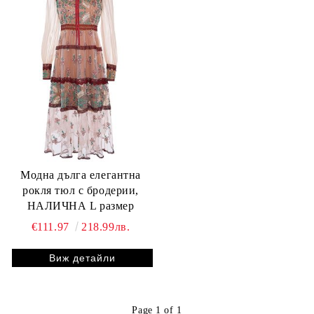
Модна дълга елегантна
рокля тюл с бродерии,
НАЛИЧНА L размер
€111.97
218.99лв.
Виж детайли
Page 1 of 1