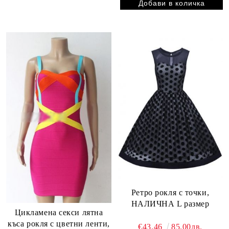
Ретро рокля с точки,
НАЛИЧНА L размер
Цикламена секси лятна
къса рокля с цветни ленти,
€43.46
85.00лв.