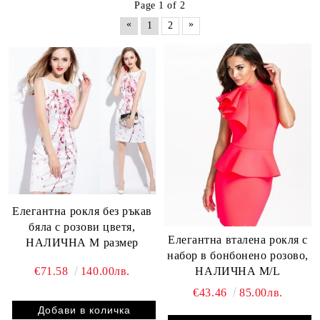
Page 1 of 2
«
»
1
2
Елегантна рокля без ръкав
бяла с розови цветя,
Елегантна вталена рокля с
НАЛИЧНА M размер
набор в бонбонено розово,
€71.58
140.00лв.
НАЛИЧНА M/L
€43.46
85.00лв.