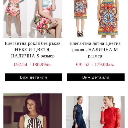
Елегантна рокля без ръкав
Елегантна лятна Цветна
НЕБЕ И ЦВЕТЯ,
рокля , НАЛИЧНА М
НАЛИЧНА S размер
размер
€92.54
180.99лв.
€91.52
179.00лв.
Виж детайли
Виж детайли