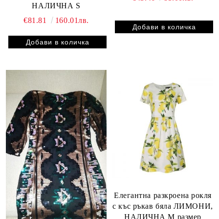
НАЛИЧНА S
€81.81
160.01лв.
Елегантна разкроена рокля
с къс ръкав бяла ЛИМОНИ,
НАЛИЧНА М размер