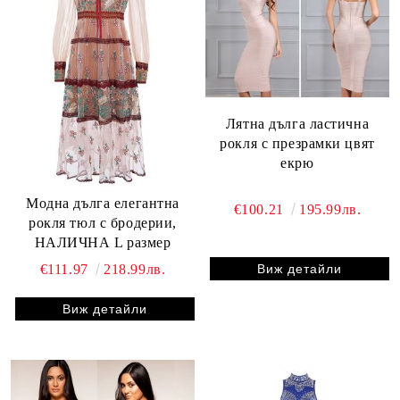
Лятна дълга ластична
рокля с презрамки цвят
екрю
Модна дълга елегантна
€100.21
195.99лв.
рокля тюл с бродерии,
НАЛИЧНА L размер
€111.97
218.99лв.
Виж детайли
Виж детайли