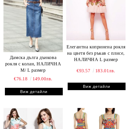
Елегантна копринена рокля
на цветя без ръкав с плисе,
Дамска дълга дънкова
НАЛИЧНА L размер
рокля с колан, НАЛИЧНА
М/ L размер
€93.57
183.01лв.
€76.18
149.00лв.
Виж детайли
Виж детайли