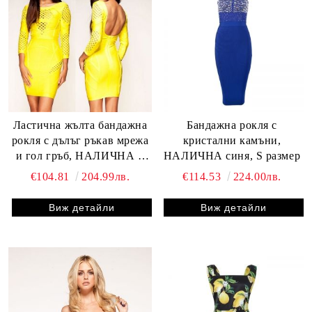
Ластична жълта бандажна
Бандажна рокля с
рокля с дълъг ръкав мрежа
кристални камъни,
и гол гръб, НАЛИЧНА S
НАЛИЧНА синя, S размер
размер
€104.81
204.99лв.
€114.53
224.00лв.
Виж детайли
Виж детайли