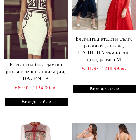
Елегантна вталена дълга
рокля от дантела,
НАЛИЧНА тъмно син
цвят, размер М
Елегантна бяла дамска
€111.97
218.99лв.
рокля с черни апликации,
НАЛИЧНА
€69.02
134.99лв.
Виж детайли
Виж детайли