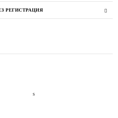
ЕЗ РЕГИСТРАЦИЯ
те на работния ден.
S