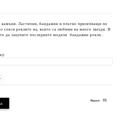
и камъни. Ластични, бандажни и плътно прилепващи по
но секси роклите на, които са любими на много звезди. В
те да закупите последните модели бандажни рокли .
ят)
HL
Марка: