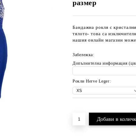
размер
Бандажна рокля с кристалн
тялото- това са изключител
нашия онлайн магазин може
Забележка:
Допълнителна информация (цв
Рокли Herve Leger:
Добави в желани