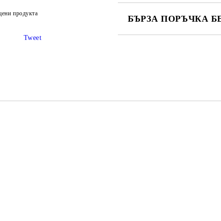
цени продукта
БЪРЗА ПОРЪЧКА Б
Tweet
САМО ПОПЪЛНЕТЕ 2 ПОЛЕТА
Ние ще се свържем с вас в рамки
ер- S