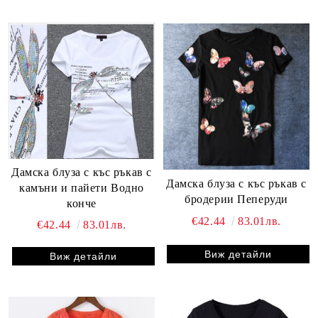
Дамска блуза с къс ръкав с
Дамска блуза с къс ръкав с
камъни и пайети Водно
бродерии Пеперуди
конче
€42.44
83.01лв.
€42.44
83.01лв.
Виж детайли
Виж детайли