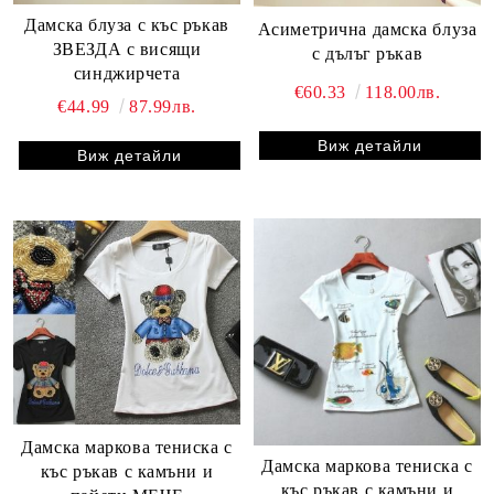
Дамска блуза с къс ръкав
Асиметрична дамска блуза
ЗВЕЗДА с висящи
с дълъг ръкав
синджирчета
€60.33
118.00лв.
€44.99
87.99лв.
Виж детайли
Виж детайли
Дамска маркова тениска с
Дамска маркова тениска с
къс ръкав с камъни и
къс ръкав с камъни и