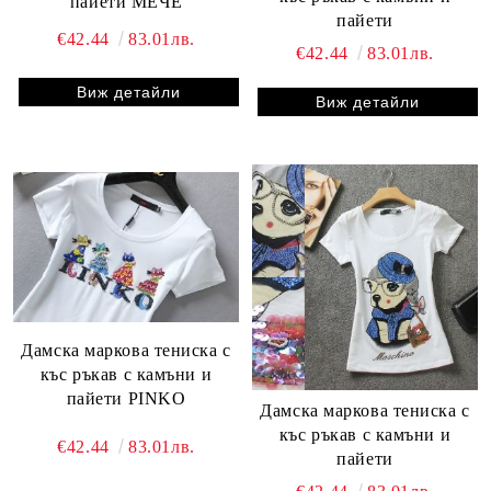
пайети МЕЧЕ
пайети
€42.44
83.01лв.
€42.44
83.01лв.
Виж детайли
Виж детайли
Дамска маркова тениска с
къс ръкав с камъни и
пайети PINKO
Дамска маркова тениска с
къс ръкав с камъни и
€42.44
83.01лв.
пайети