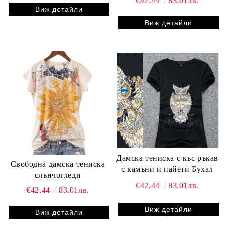
€42.44
83.01лв.
Виж детайли
Виж детайли
Дамска тениска с къс ръкав
Свободна дамска тениска
с камъни и пайети Бухал
слънчогледи
€42.44
83.01лв.
€42.44
83.01лв.
Виж детайли
Виж детайли