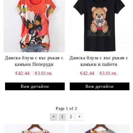
Дамска блуза с къс ръкав с
Дамска блуза с къс ръкав с
камъни Пеперуди
камъни и пайети
€42.44
83.01лв.
€42.44
83.01лв.
Виж детайли
Виж детайли
Page 1 of 2
«
»
1
2