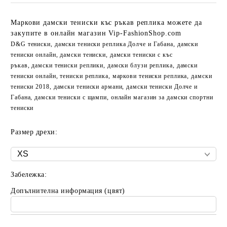
Маркови дамски тениски къс ръкав реплика можете да
закупите в онлайн магазин Vip-FashionShop.com
D&G тениски, дамски тениски реплика Долче и Габана, дамски
тениски онлайн, дамски тениски, дамски тениски с къс
ръкав, дамски тениски реплики, дамски блузи реплика, дамски
тениски онлайн, тениски реплика, маркови тениски реплика, дамски
тениски 2018, дамски тениски армани, дамски тениски Долче и
Габана, дамски тениски с щампи, онлайн магазин за дамски спортни
тениски
Размер дрехи:
Забележка:
Допълнителна информация (цвят)