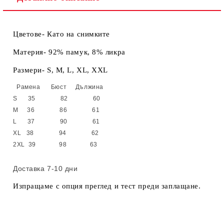
Цветове- Като на снимките
Материя- 92% памук, 8% ликра
Размери- S, M, L, XL, XXL
Рамена Бюст Дължина
S 35 82 60
M 36 86 61
L 37 90 61
XL 38 94 62
2XL 39 98 63
Доставка 7-10 дни
Изпращаме с опция преглед и тест преди заплащане.