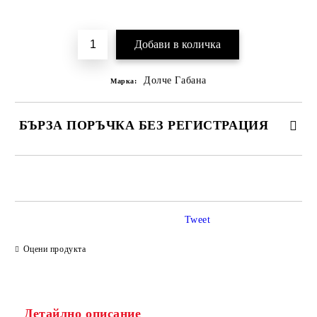
Добави в желани
Долче Габана
Марка:
БЪРЗА ПОРЪЧКА БЕЗ РЕГИСТРАЦИЯ
САМО ПОПЪЛНЕТЕ 2 ПОЛЕТА
Tweet
Ние ще се свържем с вас в рамките на работния ден.
Оцени продукта
Детайлно описание