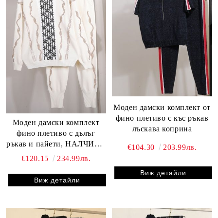
Моден дамски комплект от
фино плетиво с къс ръкав
Моден дамски комплект
лъскава коприна
фино плетиво с дълъг
ръкав и пайети, НАЛЧИЕН
€104.30
203.99лв.
бял L размер
€120.15
234.99лв.
Виж детайли
Виж детайли