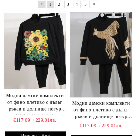
«
»
1
2
3
4
5
Модни дамски комплекти
от фино плетиво с дълъг
Модни дамски комплекти
ръкав и долнище потур
от фино плетиво с дълъг
СЛЪНЧОГЛЕДИ
ръкав и долнище потур
€117.09
229.01лв.
Феникс
€117.09
229.01лв.
Виж детайли