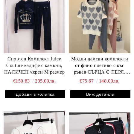
Спортен Комплект Juicy
Модни дамски комплекти
Couture кадифе с камъни,
от фино плетиво с къс
НАЛИЧЕН черен M размер
ръкав СЪРЦА С ПЕРЛ,
НАЛИЧЕН син цвят
€150.83
295.00лв.
€75.67
148.00лв.
Виж детайли