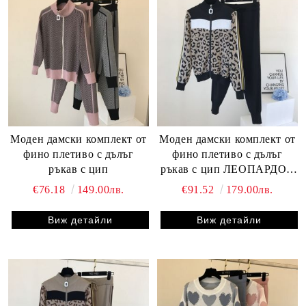
Моден дамски комплект от
Моден дамски комплект от
фино плетиво с дълъг
фино плетиво с дълъг
ръкав с цип
ръкав с цип ЛЕОПАРДОВ
ПРИНТ
€76.18
149.00лв.
€91.52
179.00лв.
Виж детайли
Виж детайли