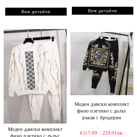
Виж детайли
Виж детайли
Моден дамски комплект
фино плетиво с дълъг
ръкав с бродерии
Моден дамски комплект
€117.09
229.01лв.
фино плетиво с дълъг