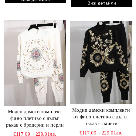
Виж детайли
Модни дамски комплекти
Моден дамски комплект
от фино плетиво с дълъг
фино плетиво с дълъг
ръкав с пайети
ръкав с бродерии и перли
€117.09
229.01лв.
€117.09
229.01лв.