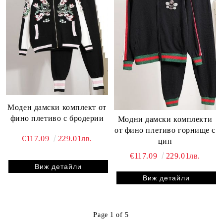
Моден дамски комплект от
фино плетиво с бродерии
Модни дамски комплекти
от фино плетиво горнище с
€117.09
229.01лв.
цип
€117.09
229.01лв.
Виж детайли
Виж детайли
Page 1 of 5