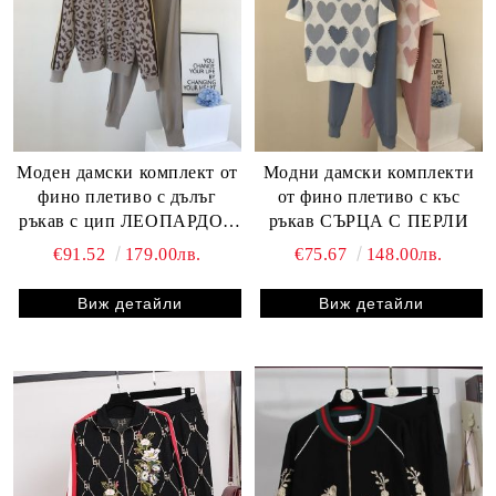
Моден дамски комплект от
Модни дамски комплекти
фино плетиво с дълъг
от фино плетиво с къс
ръкав с цип ЛЕОПАРДОВ
ръкав СЪРЦА С ПЕРЛИ
ПРИНТ
€91.52
179.00лв.
€75.67
148.00лв.
Виж детайли
Виж детайли