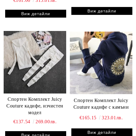
€161.06
315.01лв.
Виж детайли
Виж детайли
Спортен Комплект Juicy
Спортен Комплект Juicy
Couture кадифе, изчистен
Couture кадифе с камъни
модел
€165.15
323.01лв.
€137.54
269.00лв.
Виж детайли
Виж детайли