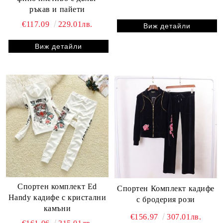
ръкав и пайети
€117.09
229.01лв.
Виж детайли
Виж детайли
Спортен комплект Ed
Спортен Комплект кадифе
Handy кадифе с кристални
с бродерия рози
камъни
€156.97
307.01лв.