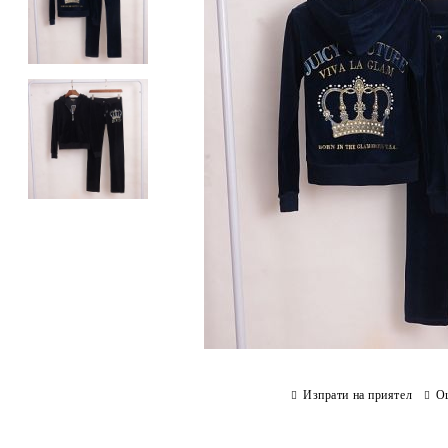
Изпрати на приятел
О