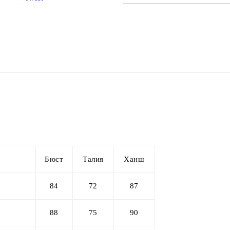
САМО ПОПЪЛНЕТЕ 2 ПОЛЕТА
Ние ще се свържем с вас в рамки
Бюст
Талия
Ханш
84
72
87
88
75
90