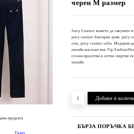
черен M размер
Juicy Couture можете да закупите в
juicy couture българия цени, juicy co
ceni, juicy couture sofia. Модер
онлайн магазин във Vip-FashionSho
сезона пролетни и летни спортни е
онлайн.
Добави в желани
цени продукта
БЪРЗА ПОРЪЧКА Б
Tweet