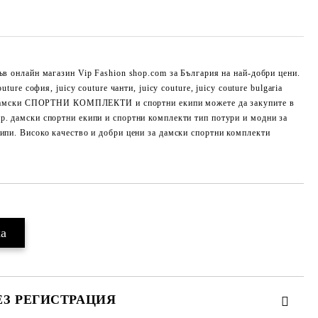
ъв онлайн магазин Vip Fashion shop.com за България на най-добри цени.
uture софия, juicy couture чанти, juicy couture, juicy couture bulgaria
ни дамски СПОРТНИ КОМПЛЕКТИ и спортни екипи можете да закупите в
p. дамски спортни екипи и спортни комплекти тип потури и модни за
кипи. Високо качество и добри цени за дамски спортни комплекти
ЕЗ РЕГИСТРАЦИЯ