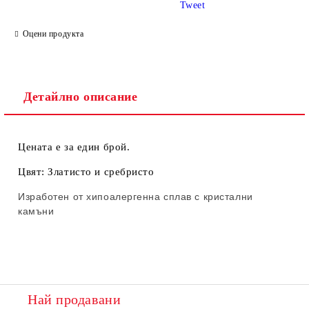
Tweet
Ние ще се свържем с вас в рамките на работния ден.
Оцени продукта
Детайлно описание
Цената е за един брой.
Цвят: Златисто и сребристо
Изработен от хипоалергенна сплав с кристални
камъни
Най продавани