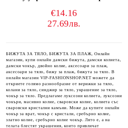
€14.16
27.69лв.
БИЖУТА ЗА ТЯЛО, БИЖУТА ЗА ПЛАЖ, Онлайн
магазин, купи онлайн дамски бижута, дамски колиета,
дамски чокър, двойно колие, аксесоари за плаж,
аксесоари за тяло, бижу за плаж, бижута за тяло. В
онлайн магазин VIP-FASHIONSHOP.NET можете да
откриете голямо разнообразие от верижки за тяло,
колани за тяло, синджир за тяло, украшение за тяло,
чокър за тяло. Предлагаме луксозни колиета, луксозни
чокъри, масивно колие, сваровски колие, колиета със
сваровски кристални камъни. Може да купите онлайн
чокър за врат, чокър с кристали, сребърно колие,
златно колие, сребърно колие чокър. Лято е, а на
телата блестят украшения, които привличат