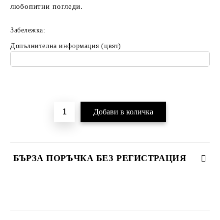
любопитни погледи.
Забележка:
Допълнителна информация (цвят)
Добави в желани
БЪРЗА ПОРЪЧКА БЕЗ РЕГИСТРАЦИЯ
САМО ПОПЪЛНЕТЕ 2 ПОЛЕТА