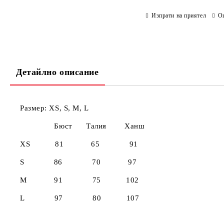
Изпрати на приятел
О
Детайлно описание
Размер: XS, S, M, L
Бюст Талия Ханш
XS 81 65 91
S
86
70
97
M
9
1
75
102
L
97
80 107