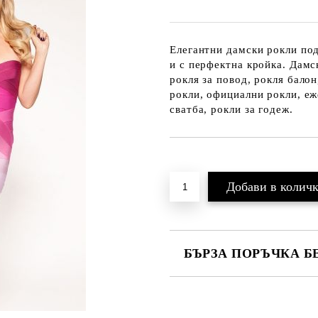
Елегантни дамски рокли под
и с перфектна кройка. Дамс
рокля за повод, рокля балон
рокли, официални рокли, еж
сватба, рокли за годеж.
Добави в желани
БЪРЗА ПОРЪЧКА Б
САМО ПОПЪЛНЕТЕ 2 ПОЛЕТА