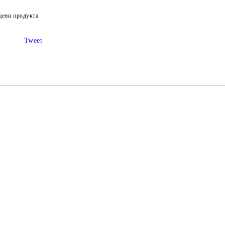
Ние ще се свържем с вас в рамки
цени продукта
Tweet