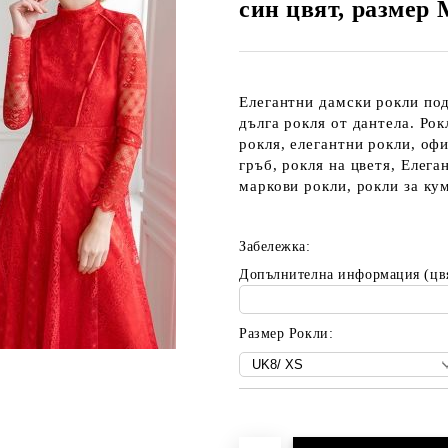
син цвят, размер 
Елегантни дамски рокли под
дълга рокля от дантела. Рок
рокля, елегантни рокли, офи
гръб, рокля на цветя, Елег
маркови рокли, рокли за кум
Забележка:
Допълнителна информация (цв
Размер Рокли:
Добави в желани