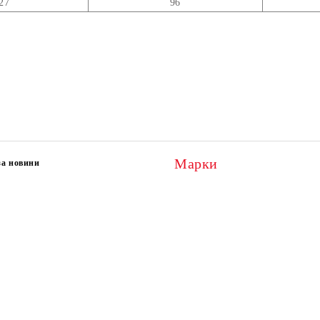
27
96
Марки
за новини