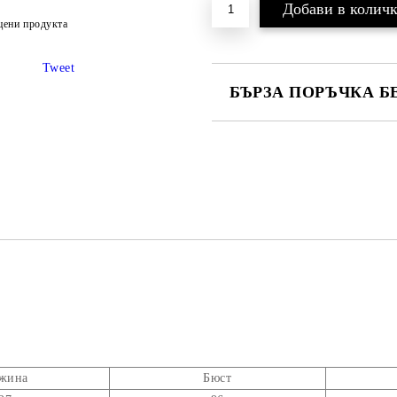
цени продукта
Tweet
БЪРЗА ПОРЪЧКА Б
САМО ПОПЪЛНЕТЕ 2 ПОЛЕТА
Ние ще се свържем с вас в рамки
жинa
Бюст