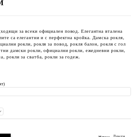
М
ходящи за всеки официален повод. Елегантна вталена
лите са елегантни и с перфектна кройка. Дамска рокля,
циални рокли, рокля за повод, рокля балон, рокля с гол
антни дамски рокли, официални рокли, ежедневни рокли,
а, рокли за сватба, рокли за годеж.
ят)
Други
Марка: