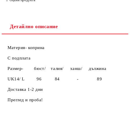
Детайлно описание
Материя- коприна
С подплата
Размер- бюст/ талия/ ханш/ дължинa
UK14/ L 96 84 - 89
Доставка 1-2 дни
Преглед и проба!