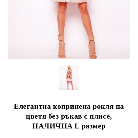
Елегантна копринена рокля на
цветя без ръкав с плисе,
НАЛИЧНА L размер