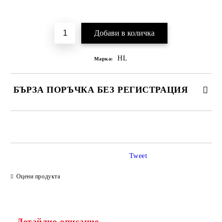
Добави в желани
HL
Марка:
БЪРЗА ПОРЪЧКА БЕЗ РЕГИСТРАЦИЯ
САМО ПОПЪЛНЕТЕ 2 ПОЛЕТА
Tweet
Ние ще се свържем с вас в рамките на работния ден.
Оцени продукта
Детайлно описание