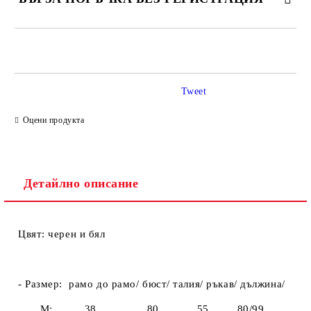
САМО ПОПЪЛНЕТЕ 2 ПОЛЕТА
Tweet
Ние ще се свържем с вас в рамките на работния ден.
Оцени продукта
Детайлно описание
Цвят: черен и бял
- Размер:
рамо до рамо/ бюст/ талия/ ръкав/ дължина/
M
; 38 80 55 80/99