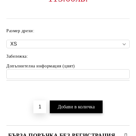
Размер дрехи:
Забележка:
Допълнителна информация (цвят)
Добави в желани
БЪРЗА ПОРЪЧКА БЕЗ РЕГИСТРАЦИЯ