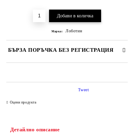
Добави в желани
Лоботин
Марка:
БЪРЗА ПОРЪЧКА БЕЗ РЕГИСТРАЦИЯ
САМО ПОПЪЛНЕТЕ 2 ПОЛЕТА
Tweet
Ние ще се свържем с вас в рамките на работния ден.
Оцени продукта
Детайлно описание