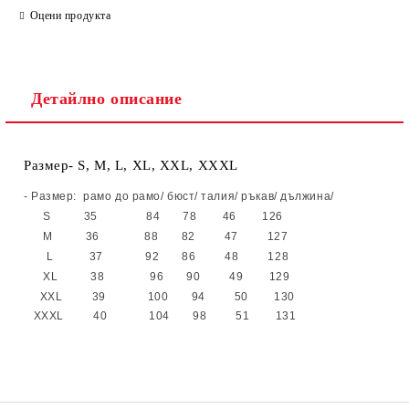
Ние ще се свържем с вас в рамките на работния ден.
Оцени продукта
Детайлно описание
Размер- S, М, L, XL, XXL, XXXL
- Размер:
рамо до рамо/ бюст/ талия/ ръкав/ дължина/
S
35 84 78 46 126
M
36 88 82 47 127
L 37 92 86 48 128
XL 38 96 90 49 129
XXL 39 100 94 50 130
XXXL 40 104 98 51 131