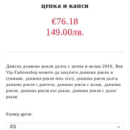
цепка и капси
€76.18
149.00лв.
Дамска дънкова рокля дълга с цепка и колан 2016
, Във
Vip-Fashionshop можете да закупите дънкови рокли и
сукмани, дънкова рокля miss sixty, дънкова рокля дълга,
дънкова рокля с дантела, дънкова рокля с колан, дънкови
рокли, дънкова рокля къс ръкав, дънкова рокля с дълъг
ръкав.
Размер дрехи: