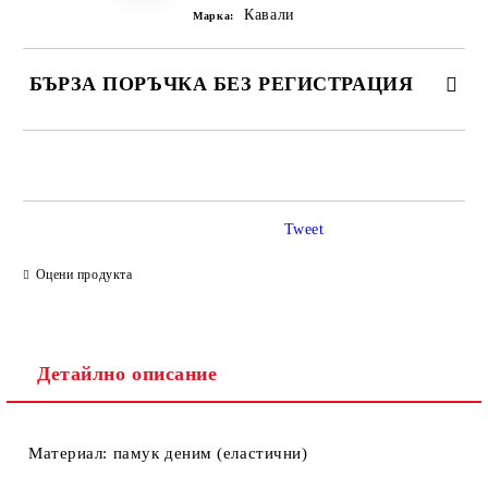
Кавали
Марка:
БЪРЗА ПОРЪЧКА БЕЗ РЕГИСТРАЦИЯ
САМО ПОПЪЛНЕТЕ 2 ПОЛЕТА
Tweet
Ние ще се свържем с вас в рамките на работния ден.
Оцени продукта
Детайлно описание
Материал: памук деним (еластични)