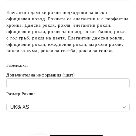
Елегантни дамски рокли подходящи за всеки
официален повод. Роклите са елегантни и с перфектна
кройка. Дамска рокля, рокля, елегантни рокли,
официални рокли, рокля за повод, рокля балон, рокля
с гол гръб, рокля на цветя, Елегантни дамски рокли,
официални рокли, ежедневни рокли, маркови рокли,
рокли за кума, рокли за сватба, рокли за годеж.
Забележка:
Допълнителна информация (цвят)
Размер Рокли:
Добави в желани