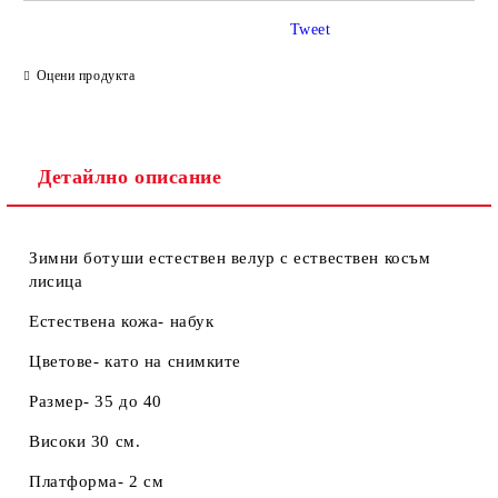
Tweet
Ние ще се свържем с вас в рамките на работния ден.
Оцени продукта
Детайлно описание
Зимни ботуши естествен велур с ествествен косъм
лисица
Естествена кожа- набук
Цветове- като на снимките
Размер- 35 до 40
Високи 30 см.
Платформа- 2 см