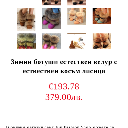
Зимни ботуши естествен велур с
ествествен косъм лисица
€193.78
379.00лв.
В онлайн магазин сайт Vip Fashion Shop можете да