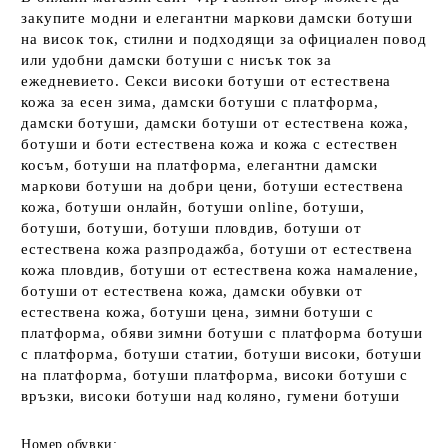
закупите модни и елегантни маркови дамски ботуши
на висок ток, стилни и подходящи за официален повод
или удобни дамски ботуши с нисък ток за
ежедневието. Секси високи ботуши от естествена
кожа за есен зима, дамски ботуши с платформа,
дамски ботуши, дамски ботуши от естествена кожа,
ботуши и боти естествена кожа и кожа с естествен
косъм, ботуши на платформа, елегантни дамски
маркови ботуши на добри цени, ботуши естествена
кожа, ботуши онлайн, ботуши оnline, ботуши,
ботуши, ботуши, ботуши пловдив, ботуши от
естествена кожа разпродажба, ботуши от естествена
кожа пловдив, ботуши от естествена кожа намаление,
ботуши от естествена кожа, дамски обувки от
естествена кожа, ботуши цена, зимни ботуши с
платформа, обяви зимни ботуши с платформа ботуши
с платформа, ботуши статии, ботуши високи, ботуши
на платформа, ботуши платформа, високи ботуши с
връзки, високи ботуши над коляно, гумени ботуши
Номер обувки: