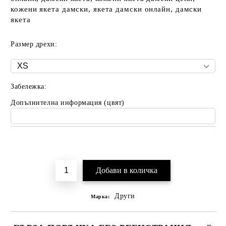
кожени якета дамски, якета дамски онлайн, дамски
якета
Размер дрехи:
Забележка:
Допълнителна информация (цвят)
Добави в желани
Други
Марка: