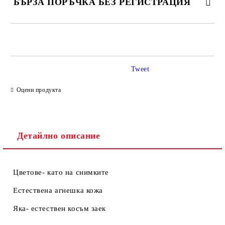
БЪРЗА ПОРЪЧКА БЕЗ РЕГИСТРАЦИЯ
САМО ПОПЪЛНЕТЕ 2 ПОЛЕТА
Tweet
Ние ще се свържем с вас в рамките на работния ден.
Оцени продукта
Детайлно описание
Цветове- като на снимките
Естествена агнешка кожа
Яка- естествен косъм заек