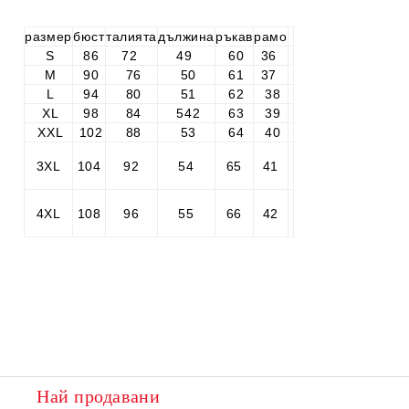
размер
бюст
талията
дължина
ръкав
рамо
S
86
72
49
60
36
M
90
76
50
61
37
L
94
80
51
62
38
XL
98
84
542
63
39
XXL
102
88
53
64
40
3XL
104
92
54
65
41
4XL
108
96
55
66
42
Най продавани