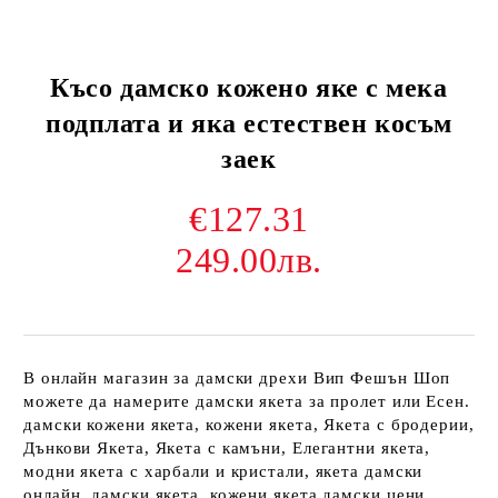
Късо дамско кожено яке с мека
подплата и яка естествен косъм
заек
€127.31
249.00лв.
В онлайн магазин за дамски дрехи Вип Фешън Шоп
можете да намерите дамски якета за пролет или Есен.
дамски кожени якета, кожени якета, Якета с бродерии,
Дънкови Якета, Якета с камъни, Елегантни якета,
модни якета с харбали и кристали, якета дамски
онлайн, дамски якета, кожени якета дамски цени,