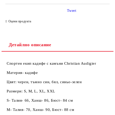
Tweet
Ние ще се свържем с вас в рамките на работния ден.
Оцени продукта
Детайлно описание
Спортен екип кадифе с камъни Christian Audigier
Материя- кадифе
Цвят: черен, тъмно син, бял, синьо-зелен
Размери: S, M, L, XL, XXL
S- Талия- 66, Ханш- 86, Бюст- 84 см
M- Талия- 70, Ханш- 90, Бюст- 88 см