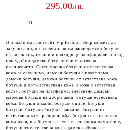
295.00лв.
(1)
В онлайн магазин сайт Vip Fashion Shop можете да
закупите модни и елегантни маркови дамски ботуши
на висок ток, стилни и подходящи за официален повод
или удобни дамски ботуши с нисък ток за
ежедневието. Секси високи ботуши от естествена
кожа за есен зима, дамски ботуши с платформа,
дамски ботуши, дамски ботуши от естествена кожа,
ботуши и боти естествена кожа и кожа с естествен
косъм, ботуши на платформа, елегантни дамски
маркови ботуши на добри цени, ботуши естествена
кожа, ботуши онлайн, ботуши оnline, ботуши,
ботуши, ботуши, ботуши пловдив, ботуши от
естествена кожа разпродажба, ботуши от естествена
кожа пловдив, ботуши от естествена кожа намаление,
ботуши от естествена кожа, дамски обувки от