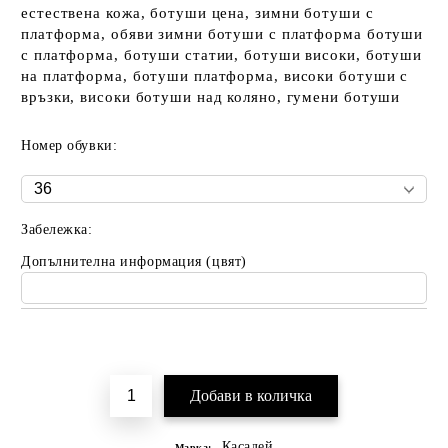
естествена кожа, ботуши цена, зимни ботуши с
платформа, обяви зимни ботуши с платформа ботуши
с платформа, ботуши статии, ботуши високи, ботуши
на платформа, ботуши платформа, високи ботуши с
връзки, високи ботуши над коляно, гумени ботуши
Номер обувки:
Забележка:
Допълнителна информация (цвят)
Добави в желани
Касадей
Марка: