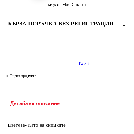
Мис Сиксти
Марка:
БЪРЗА ПОРЪЧКА БЕЗ РЕГИСТРАЦИЯ
САМО ПОПЪЛНЕТЕ 2 ПОЛЕТА
Tweet
Ние ще се свържем с вас в рамките на работния ден.
Оцени продукта
Детайлно описание
Цветове- Като на снимките