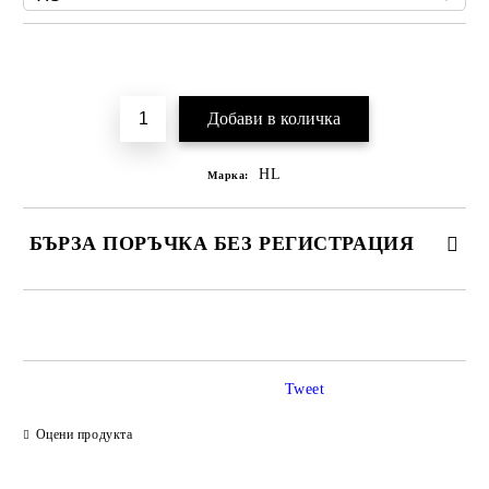
Добави в желани
HL
Марка:
БЪРЗА ПОРЪЧКА БЕЗ РЕГИСТРАЦИЯ
САМО ПОПЪЛНЕТЕ 2 ПОЛЕТА
Tweet
Ние ще се свържем с вас в рамките на работния ден.
Оцени продукта