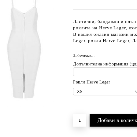
Ластични, бандажни и плътн
роклите на Herve Leger, ко
В нашия онлайн магазин мо
Leger. рокли Herve Leger, 
Забележка:
Допълнителна информация (цв
Рокли Herve Leger:
Добави в желани