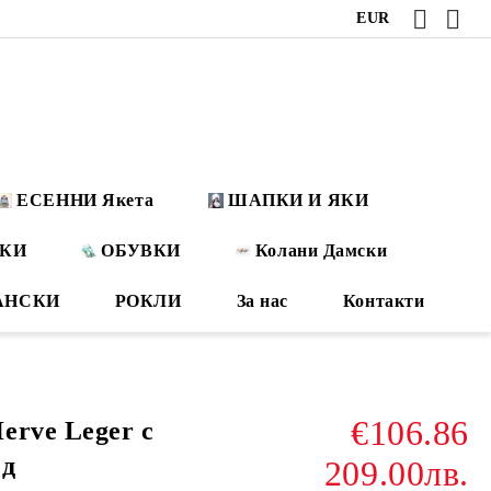
EUR
ЕСЕННИ Якета
ШАПКИ И ЯКИ
ОКИ
ОБУВКИ
Колани Дамски
АНСКИ
РОКЛИ
За нас
Контакти
€106.86
erve Leger с
ед
209.00лв.