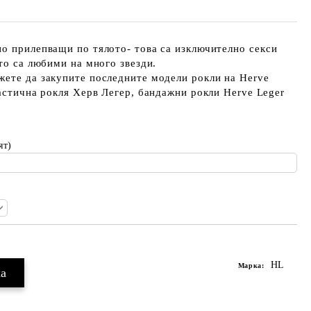
о прилепващи по тялото- това са изключително секси
ито са любими на много звезди.
жете да закупите последните модели рокли на Herve
Ластична рокля Херв Легер, бандажни рокли Herve Leger
ят)
HL
Марка: