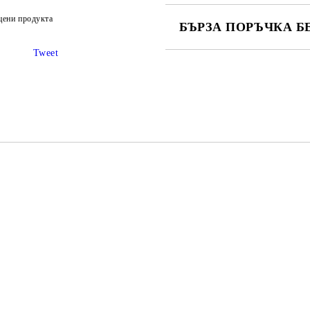
цени продукта
БЪРЗА ПОРЪЧКА Б
Tweet
САМО ПОПЪЛНЕТЕ 2 ПОЛЕТА
Ние ще се свържем с вас в рамки
S, S, M, L
 S M