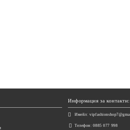
Информация за контакти:
Имейл:
vipfashionshop7@gma
Телефон:
0885 077 998
и