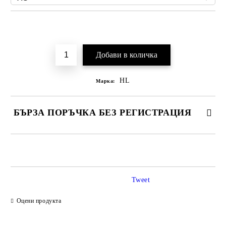
Добави в желани
HL
Марка:
БЪРЗА ПОРЪЧКА БЕЗ РЕГИСТРАЦИЯ
САМО ПОПЪЛНЕТЕ 2 ПОЛЕТА
Tweet
Ние ще се свържем с вас в рамките на работния ден.
Оцени продукта