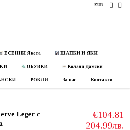
EUR
ЕСЕННИ Якета
ШАПКИ И ЯКИ
ОКИ
ОБУВКИ
Колани Дамски
АНСКИ
РОКЛИ
За нас
Контакти
€104.81
erve Leger с
а
204.99лв.