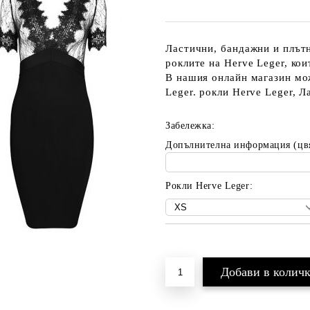
Ластични, бандажни и плътн
роклите на Herve Leger, ко
В нашия онлайн магазин мо
Leger. рокли Herve Leger, 
Забележка:
Допълнителна информация (цв
Рокли Herve Leger:
Добави в желани