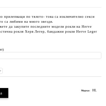
о прилепващи по тялото- това са изключително секси
ито са любими на много звезди.
жете да закупите последните модели рокли на Herve
Ластична рокля Херв Легер, бандажни рокли Herve Leger
ят)
HL
Марка: