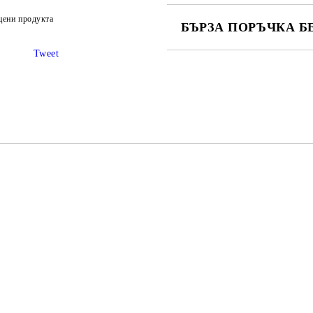
цени продукта
БЪРЗА ПОРЪЧКА Б
Tweet
САМО ПОПЪЛНЕТЕ 2 ПОЛЕТА
Ние ще се свържем с вас в рамки
S, S, M, L
 S M