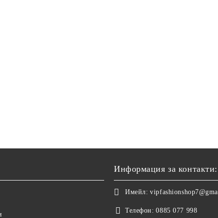
Информация за контакти:
Имейл:
vipfashionshop7@gma
Телефон:
0885 077 998
и