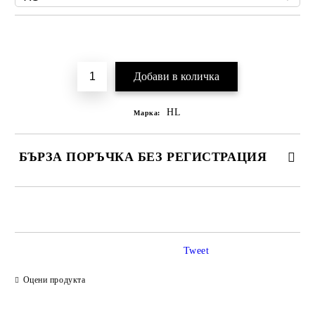
Добави в желани
HL
Марка:
БЪРЗА ПОРЪЧКА БЕЗ РЕГИСТРАЦИЯ
САМО ПОПЪЛНЕТЕ 2 ПОЛЕТА
Tweet
Ние ще се свържем с вас в рамките на работния ден.
Оцени продукта