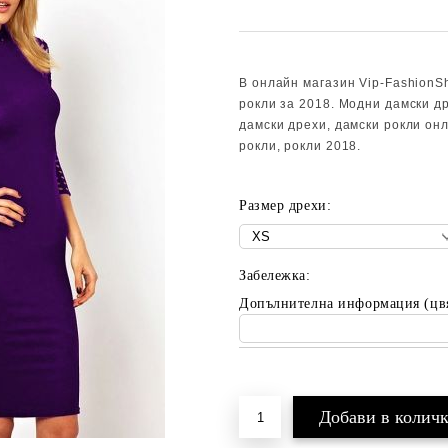
В онлайн магазин Vip-FashionS
рокли за 2018. Модни дамски др
дамски дрехи, дамски рокли он
рокли, рокли 2018.
Размер дрехи:
Забележка:
Допълнителна информация (цв
Добави в желани