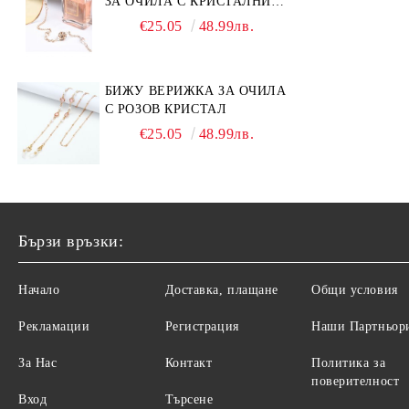
ЗА ОЧИЛА С КРИСТАЛНИ
КАМЪНИ И ПЕРЛИ
€25.05
48.99лв.
БИЖУ ВЕРИЖКА ЗА ОЧИЛА
С РОЗОВ КРИСТАЛ
€25.05
48.99лв.
Бързи връзки:
Начало
Доставка, плащане
Общи условия
Рекламации
Регистрация
Наши Партньор
За Нас
Контакт
Политика за
поверителност
Вход
Търсене