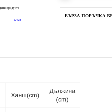
цени продукта
БЪРЗА ПОРЪЧКА Б
Tweet
САМО ПОПЪЛНЕТЕ 2 ПОЛЕТА
Ние ще се свържем с вас в рамки
Дължина
)
Ханш(cm)
(cm)