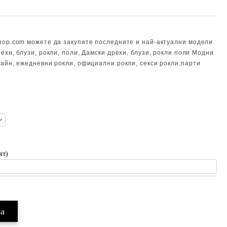
hop.com можете да закупите последните и най-актуални модели
ехи, блузи, рокли, поли, Дамски дрехи, блузи, рокли поли Модни
лайн, ежедневни рокли, официални рокли, секси рокли,парти
ят)