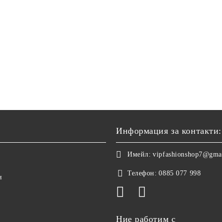
Информация за контакти:
Имейл:
vipfashionshop7@gma
Телефон:
0885 077 998
и
Ние работим с