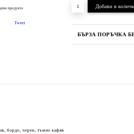
цени продукта
Tweet
БЪРЗА ПОРЪЧКА Б
САМО ПОПЪЛНЕТЕ 2 ПОЛЕТА
Ние ще се свържем с вас в рамки
ив, бордо, черен, тъмно кафяв