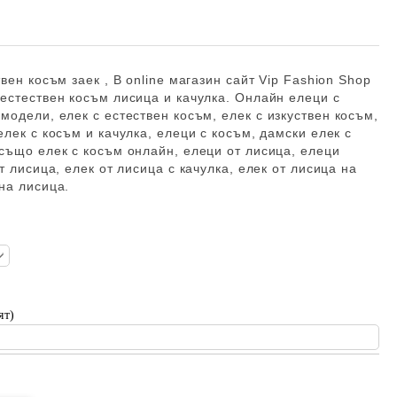
вен косъм заек , В online магазин сайт Vip Fashion Shop
естествен косъм лисица и качулка. Онлайн елеци с
модели, елек с естествен косъм,
елек с изкуствен косъм,
елек с косъм и качулка, елеци с косъм, дамски елек с
 също елек с косъм онлайн, елеци от лисица,
елеци
т лисица, елек от лисица с качулка, елек от лисица на
на лисица.
ят)