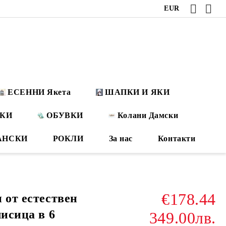
EUR
ЕСЕННИ Якета
ШАПКИ И ЯКИ
ОКИ
ОБУВКИ
Колани Дамски
АНСКИ
РОКЛИ
За нас
Контакти
€178.44
 от естествен
лисица в 6
349.00лв.