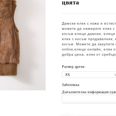
цвята
Дамски елек с кожа и естест
можете да намерите елек с 
косъм
елеци дамски, елеци 
елек с косъм продавалник, 
косъм. Можете да закупите
online,елеци онлайн, елек о
добра цена, елек от сребър
Размер дрехи:
Забележка:
Допълнителна информация (цв
Добави в желани