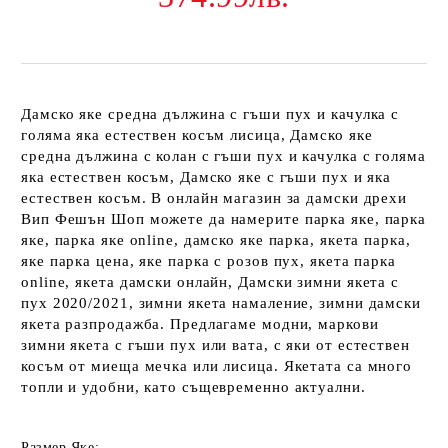
Дамско яке средна дължина с гъши пух и качулка с
голяма яка естествен косъм лисица, Дамско яке
средна дължина с колан с гъши пух и качулка с голяма
яка естествен косъм, Дамско яке с гъши пух и яка
естествен косъм. В онлайн магазин за дамски дрехи
Вип Фешън Шоп можете да намерите парка яке, парка
яке, парка яке online, дамско яке парка, якета парка,
яке парка цена, яке парка с розов пух, якета парка
online, якета дамски онлайн, Дамски зимни якета с
пух 2020/2021, зимни якета намаление, зимни дамски
якета разпродажба. Предлагаме модни, маркови
зимни якета с гъши пух или вата, с яки от естествен
косъм от миеща мечка или лисица. Якетата са много
топли и удобни, като същевременно актуални.
Размер Яке: