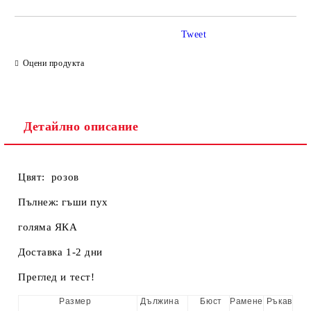
Tweet
Ние ще се свържем с вас в рамките на работния ден.
Оцени продукта
Детайлно описание
Цвят: розов
Пълнеж: гъши пух
голяма ЯКА
Доставка 1-2 дни
Преглед и тест!
Размер
Дължина
Бюст
Рамене
Ръкав