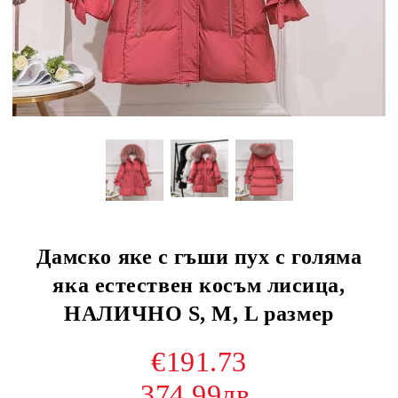
Дамско яке с гъши пух с голяма
яка естествен косъм лисица,
НАЛИЧНО S, M, L размер
€191.73
374.99лв.