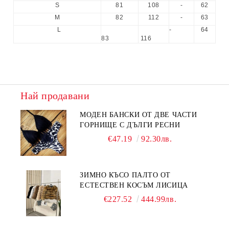
S
81
108
-
62
M
82
112
-
63
L
-
64
83
116
Най продавани
МОДЕН БАНСКИ ОТ ДВЕ ЧАСТИ
ГОРНИЩЕ С ДЪЛГИ РЕСНИ
€47.19
92.30лв.
ЗИМНО КЪСО ПАЛТО ОТ
ЕСТЕСТВЕН КОСЪМ ЛИСИЦА
€227.52
444.99лв.