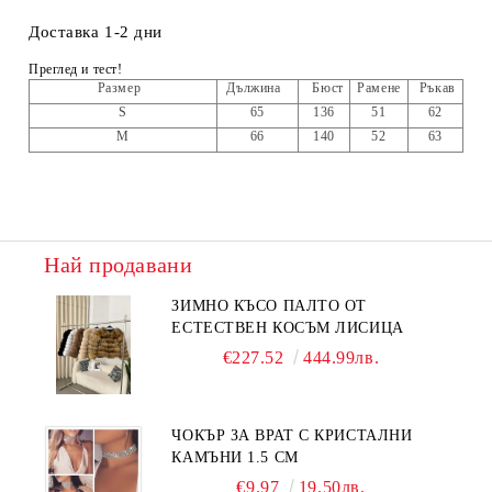
Доставка 1-2 дни
Преглед и тест!
Размер
Дължина
Бюст
Рамене
Ръкав
S
65
136
51
62
M
66
140
52
63
Най продавани
ЗИМНО КЪСО ПАЛТО ОТ
ЕСТЕСТВЕН КОСЪМ ЛИСИЦА
€227.52
444.99лв.
ЧОКЪР ЗА ВРАТ С КРИСТАЛНИ
КАМЪНИ 1.5 СМ
€9.97
19.50лв.