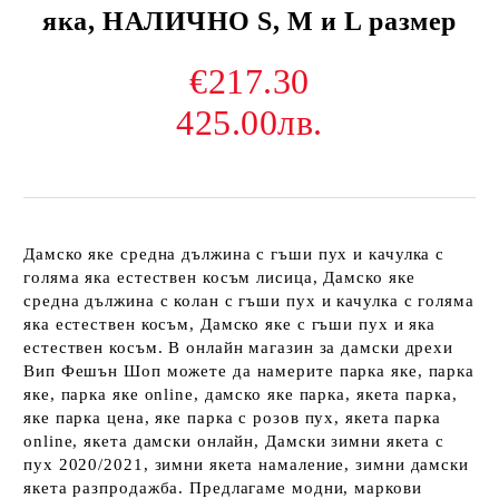
яка, НАЛИЧНО S, М и L размер
€217.30
425.00лв.
Дамско яке средна дължина с гъши пух и качулка с
голяма яка естествен косъм лисица, Дамско яке
средна дължина с колан с гъши пух и качулка с голяма
яка естествен косъм, Дамско яке с гъши пух и яка
естествен косъм. В онлайн магазин за дамски дрехи
Вип Фешън Шоп можете да намерите парка яке, парка
яке, парка яке online, дамско яке парка, якета парка,
яке парка цена, яке парка с розов пух, якета парка
online, якета дамски онлайн, Дамски зимни якета с
пух 2020/2021, зимни якета намаление, зимни дамски
якета разпродажба. Предлагаме модни, маркови