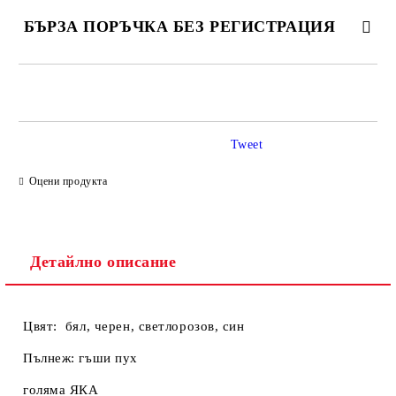
БЪРЗА ПОРЪЧКА БЕЗ РЕГИСТРАЦИЯ
САМО ПОПЪЛНЕТЕ 2 ПОЛЕТА
Tweet
Ние ще се свържем с вас в рамките на работния ден.
Оцени продукта
Детайлно описание
Цвят: бял, черен, светлорозов, син
Пълнеж: гъши пух
голяма ЯКА