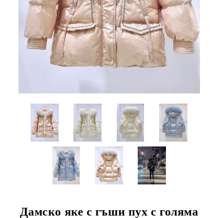
Дамско яке с гъши пух с голяма