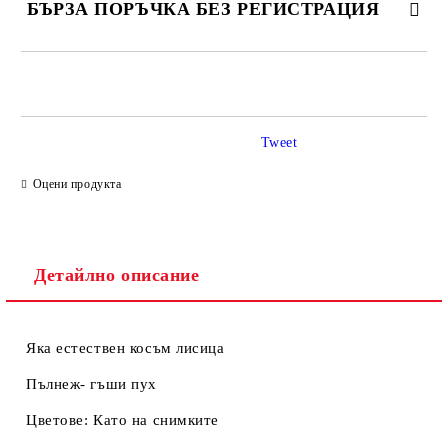
БЪРЗА ПОРЪЧКА БЕЗ РЕГИСТРАЦИЯ
САМО ПОПЪЛНЕТЕ 2 ПОЛЕТА
Tweet
Ние ще се свържем с вас в рамките на работния ден.
Оцени продукта
Детайлно описание
Яка естествен косъм лисица
Пълнеж- гъши пух
Цветове: Като на снимките