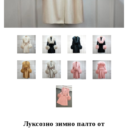
Луксозно зимно палто от