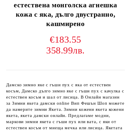
естествена монголска агнешка
кожа с яка, дълго двустранно,
кашмирено
€183.55
358.99лв.
Дамско зимно яке с гъши пух с яка от естествен
косъм, Дамско дълго зимно яке с гъши пух с качулка с
естествен косъм и шал от лисица. В Онлайн магазин
за Зимни якета дамски online Вип Фешън Шоп можете
да намерите зимни Якета. Зимни кожени якета кожени
якета, якета дамски онлайн. Предлагаме модни,
маркови зимни якета с гъши пух или вата, с яки от
естествен косъм от миеща мечка или лисица. Якетата