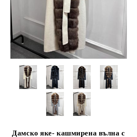
Дамско яке- кашмирена вълна с