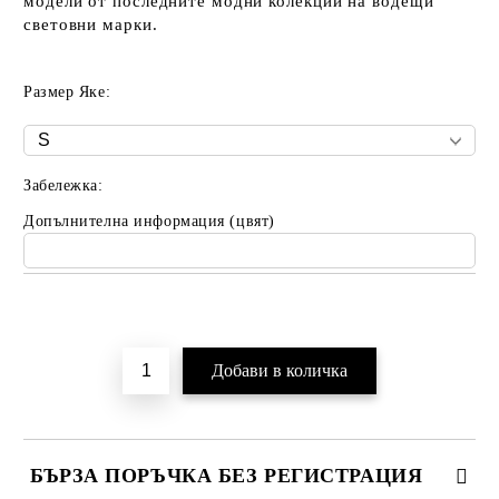
модели от последните модни колекции на водещи
световни марки.
Размер Яке:
Забележка:
Допълнителна информация (цвят)
Добави в желани
БЪРЗА ПОРЪЧКА БЕЗ РЕГИСТРАЦИЯ