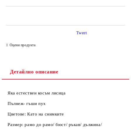
САМО ПОПЪЛНЕТЕ 2 ПОЛЕТА
Tweet
Ние ще се свържем с вас в рамките на работния ден.
Оцени продукта
Детайлно описание
Яка естествен косъм лисица
Пълнеж- гъши пух
Цветове: Като на снимките
Размер: рамо до рамо/ бюст/ ръкав/ дължина/