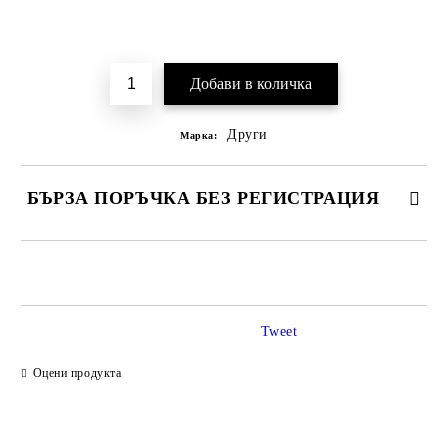
Добави в желани
Други
Марка:
БЪРЗА ПОРЪЧКА БЕЗ РЕГИСТРАЦИЯ
САМО ПОПЪЛНЕТЕ 2 ПОЛЕТА
Tweet
Ние ще се свържем с вас в рамките на работния ден.
Оцени продукта