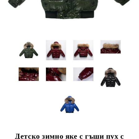
Детскo зимнo яке с гъши пух с