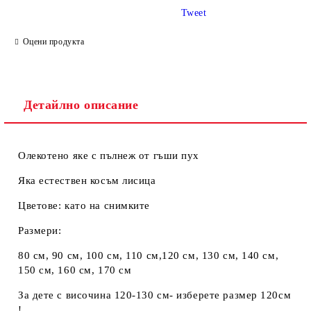
Tweet
Ние ще се свържем с вас в рамките на работния ден.
Оцени продукта
Детайлно описание
Олекотено яке с пълнеж от гъши пух
Яка естествен косъм лисица
Цветове: като на снимките
Размери:
80 см, 90 см, 100 см, 110 см,120 см, 130 см, 140 см,
150 см, 160 см, 170 см
За дете с височина 120-130 см- изберете размер 120см
!