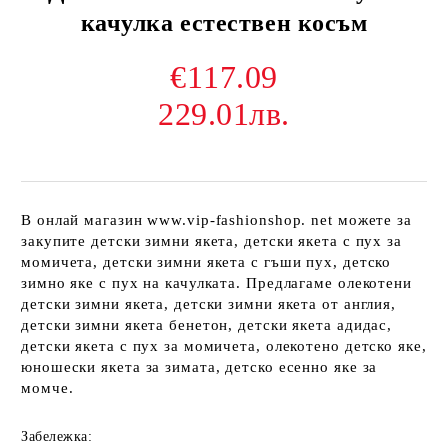
качулка естествен косъм
€117.09
229.01лв.
В онлай магазин www.vip-fashionshop. net можете за
закупите детски зимни якета, детски якета с пух за
момичета, детски зимни якета с гъши пух, детско
зимно яке с пух на качулката. Предлагаме олекотени
детски зимни якета, детски зимни якета от англия,
детски зимни якета бенетон, детски якета адидас,
детски якета с пух за момичета, олекотено детско яке,
юношески якета за зимата, детско есенно яке за
момче.
Забележка: