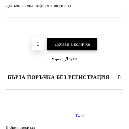
Допълнителна информация (цвят)
Добави в желани
Други
Марка:
БЪРЗА ПОРЪЧКА БЕЗ РЕГИСТРАЦИЯ
САМО ПОПЪЛНЕТЕ 2 ПОЛЕТА
Tweet
Ние ще се свържем с вас в рамките на работния ден.
Оцени продукта