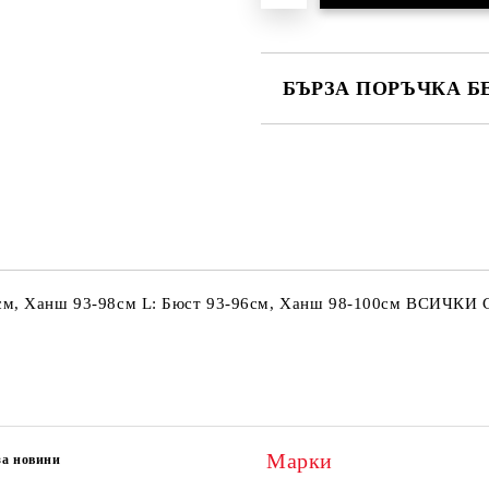
БЪРЗА ПОРЪЧКА Б
САМО ПОПЪЛНЕТЕ 2 ПОЛЕТА
Ние ще се свържем с вас в рамки
90см, Ханш 93-98см L: Бюст 93-96см, Ханш 98-100см ВСИЧКИ
Марки
за новини