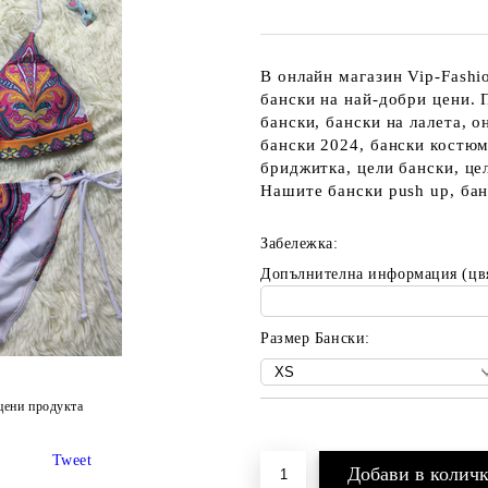
В онлайн магазин Vip-Fashi
бански на най-добри цени. 
бански, бански на лалета, о
бански 2024, бански костюм
бриджитка, цели бански, це
Нашите бански push up, бан
Забележка:
Допълнителна информация (цв
Размер Бански:
цени продукта
Добави в желани
Tweet