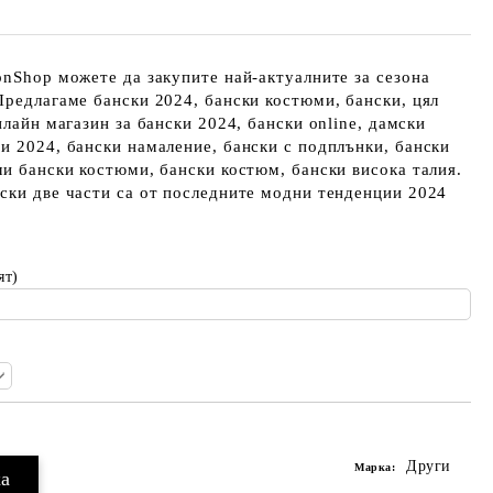
onShop можете да закупите най-актуалните за сезона
Предлагаме бански 2024, бански костюми, бански, цял
нлайн магазин за бански 2024, бански online, дамски
и 2024, бански намаление, бански с подплънки, бански
ли бански костюми, бански костюм, бански висока талия.
ски две части са от последните модни тенденции 2024
ят)
Други
Марка: