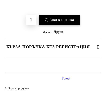
Добави в желани
Други
Марка:
БЪРЗА ПОРЪЧКА БЕЗ РЕГИСТРАЦИЯ
САМО ПОПЪЛНЕТЕ 2 ПОЛЕТА
Tweet
Ние ще се свържем с вас в рамките на работния ден.
Оцени продукта