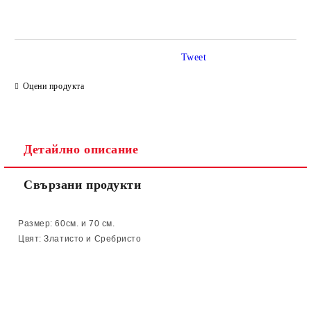
САМО ПОПЪЛНЕТЕ 2 ПОЛЕТА
Tweet
Ние ще се свържем с вас в рамките на работния ден.
Оцени продукта
Детайлно описание
Свързани продукти
Размер: 60см. и 70 см.
Цвят: Златисто и Сребристо