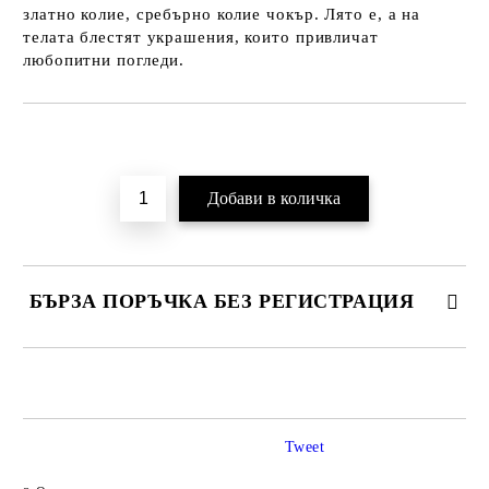
златно колие, сребърно колие чокър. Лято е, а на
телата блестят украшения, които привличат
любопитни погледи.
Добави в желани
БЪРЗА ПОРЪЧКА БЕЗ РЕГИСТРАЦИЯ
САМО ПОПЪЛНЕТЕ 2 ПОЛЕТА
Tweet
Ние ще се свържем с вас в рамките на работния ден.