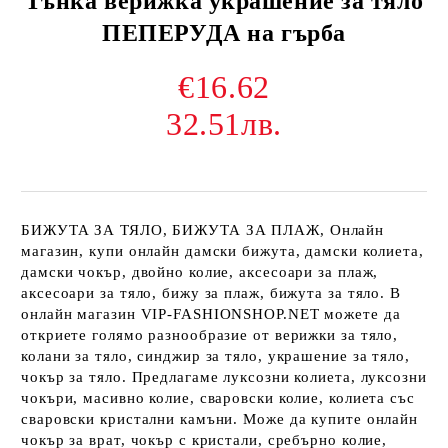
Тънка верижка украшение за тяло
ПЕПЕРУДА на гърба
€16.62
32.51лв.
БИЖУТА ЗА ТЯЛО, БИЖУТА ЗА ПЛАЖ, Онлайн
магазин, купи онлайн дамски бижута, дамски колиета,
дамски чокър, двойно колие, аксесоари за плаж,
аксесоари за тяло, бижу за плаж, бижута за тяло. В
онлайн магазин VIP-FASHIONSHOP.NET можете да
откриете голямо разнообразие от верижки за тяло,
колани за тяло, синджир за тяло, украшение за тяло,
чокър за тяло. Предлагаме луксозни колиета, луксозни
чокъри, масивно колие, сваровски колие, колиета със
сваровски кристални камъни. Може да купите онлайн
чокър за врат, чокър с кристали, сребърно колие,