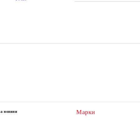
САМО ПОПЪЛНЕТЕ 2 ПОЛЕТА
Ние ще се свържем с вас в рамки
Марки
за новини