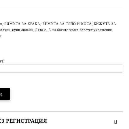
амъни, БИЖУТА ЗА КРАКА, БИЖУТА ЗА ТЯЛО И КОСА, БИЖУТА ЗА
азин, купи онлайн, Лято е. А на босите крака блестят украшения,
и.
ят)
ЕЗ РЕГИСТРАЦИЯ