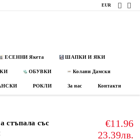
EUR
ЕСЕННИ Якета
ШАПКИ И ЯКИ
ОКИ
ОБУВКИ
Колани Дамски
АНСКИ
РОКЛИ
За нас
Контакти
€11.96
а стъпала със
л
23.39лв.