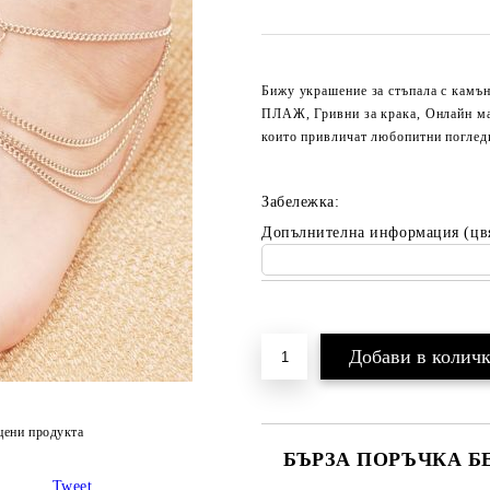
Бижу украшение за стъпала с к
ПЛАЖ, Гривни за крака, Онлайн маг
които привличат любопитни поглед
Забележка:
Допълнителна информация (цв
Добави в желани
цени продукта
БЪРЗА ПОРЪЧКА Б
Tweet