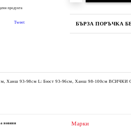
цени продукта
Tweet
БЪРЗА ПОРЪЧКА Б
САМО ПОПЪЛНЕТЕ 2 ПОЛЕТА
Ние ще се свържем с вас в рамки
90см, Ханш 93-98см L: Бюст 93-96см, Ханш 98-100см ВСИЧКИ
Марки
за новини