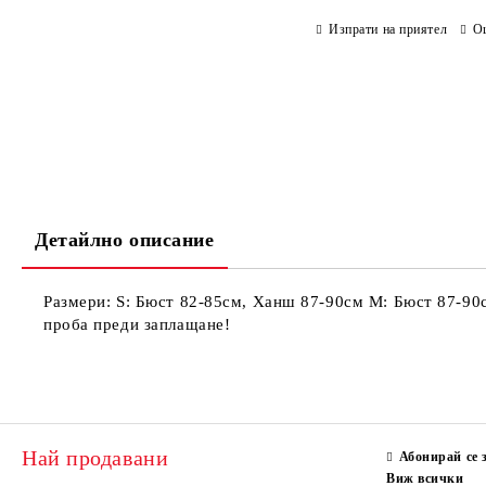
Изпрати на приятел
О
Детайлно описание
Размери: S: Бюст 82-85см, Ханш 87-90см М: Бюст 87-
проба преди заплащане!
Най продавани
Абонирай се 
Виж всички