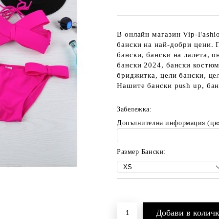
В онлайн магазин Vip-Fashi
бански на най-добри цени. 
бански, бански на лалета, о
бански 2024, бански костюм
бриджитка, цели бански, це
Нашите бански push up, бан
Забележка:
Допълнителна информация (цв
Размер Бански:
Добави в желани