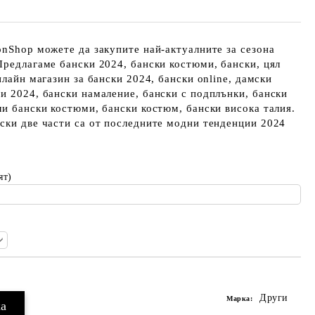
onShop можете да закупите най-актуалните за сезона
Предлагаме бански 2024, бански костюми, бански, цял
нлайн магазин за бански 2024, бански online, дамски
и 2024, бански намаление, бански с подплънки, бански
ли бански костюми, бански костюм, бански висока талия.
ски две части са от последните модни тенденции 2024
ят)
Други
Марка: