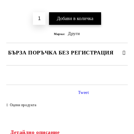
Добави в желани
Други
Марка:
БЪРЗА ПОРЪЧКА БЕЗ РЕГИСТРАЦИЯ
САМО ПОПЪЛНЕТЕ 2 ПОЛЕТА
Tweet
Ние ще се свържем с вас в рамките на работния ден.
Оцени продукта
Детайлно описание