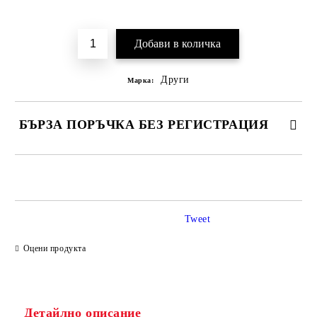
Добави в желани
Други
Марка:
БЪРЗА ПОРЪЧКА БЕЗ РЕГИСТРАЦИЯ
САМО ПОПЪЛНЕТЕ 2 ПОЛЕТА
Tweet
Ние ще се свържем с вас в рамките на работния ден.
Оцени продукта
Детайлно описание