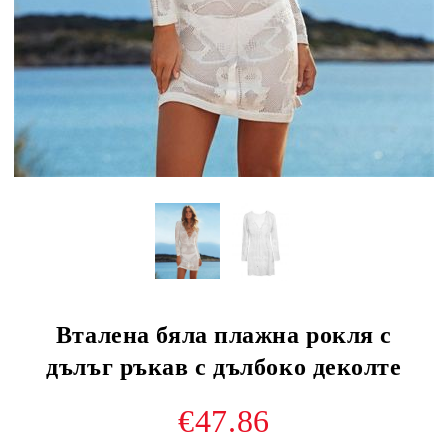
Вталена бяла плажна рокля с
дълъг ръкав с дълбоко деколте
€47.86