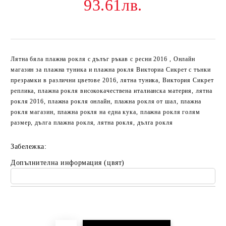
93.61лв.
Лятна бяла плажна рокля с дълъг ръкав с ресни 2016 , Онлайн
магазин за плажна туника и плажна рокля Викториа Сикрет с тънки
презрамки в различни цветове 2016, лятна туника, Виктория Сикрет
реплика, плажна рокля висококачествена италианска материя, лятна
рокля 2016, плажна рокля онлайн, плажна рокля от шал, плажна
рокля магазин, плажна рокля на една кука, плажна рокля голям
размер, дълга плажна рокля, лятна рокля, дълга рокля
Забележка:
Допълнителна информация (цвят)
Добави в желани