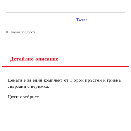
Tweet
Ние ще се свържем с вас в рамките на работния ден.
Оцени продукта
Детайлно описание
Цената е за един комплект от 1 брой пръстен и гривна
свързани с верижка.
Цвят: сребрист