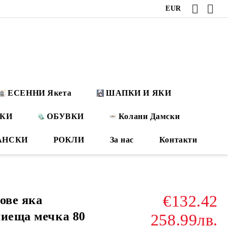
EUR
ЕСЕННИ Якета
ШАПКИ И ЯКИ
ОКИ
ОБУВКИ
Колани Дамски
АНСКИ
РОКЛИ
За нас
Контакти
€132.42
ове яка
миеща мечка 80
258.99лв.