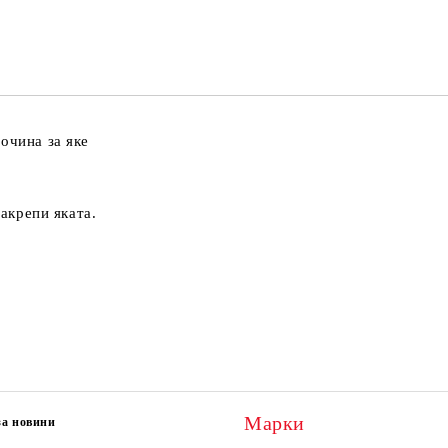
Ние ще се свържем с вас в рамки
очина за яке
закрепи яката.
Марки
за новини