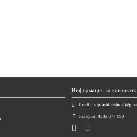
Информация за контакти:
Имейл:
vipfashionshop7@gma
Телефон:
0885 077 998
и