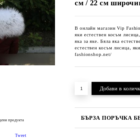
см / 22 см широчи
В онлайн магазин Vip Fashi
яки естествен косъм лисица, 
яка за яке. Бяла яка есте
естествен косъм лисица, яки
fashionshop.net/
Добави в желани
БЪРЗА ПОРЪЧКА Б
цени продукта
САМО ПОПЪЛНЕТЕ 2 ПОЛЕТА
Tweet