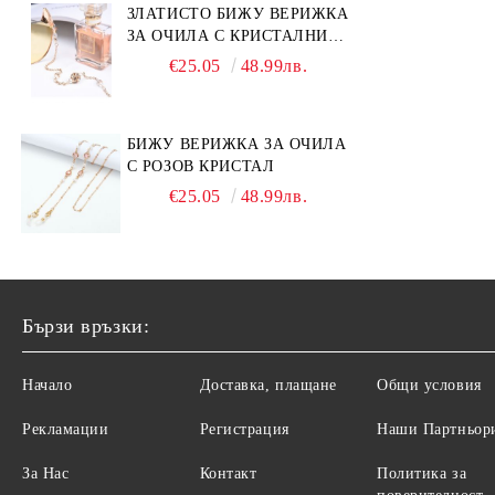
ЗЛАТИСТО БИЖУ ВЕРИЖКА
ЗА ОЧИЛА С КРИСТАЛНИ
КАМЪНИ И ПЕРЛИ
€25.05
48.99лв.
БИЖУ ВЕРИЖКА ЗА ОЧИЛА
С РОЗОВ КРИСТАЛ
€25.05
48.99лв.
Бързи връзки:
Начало
Доставка, плащане
Общи условия
Рекламации
Регистрация
Наши Партньор
За Нас
Контакт
Политика за