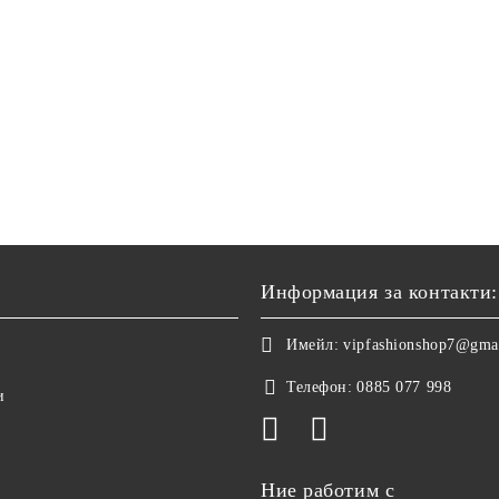
Информация за контакти:
Имейл:
vipfashionshop7@gma
Телефон:
0885 077 998
и
Ние работим с