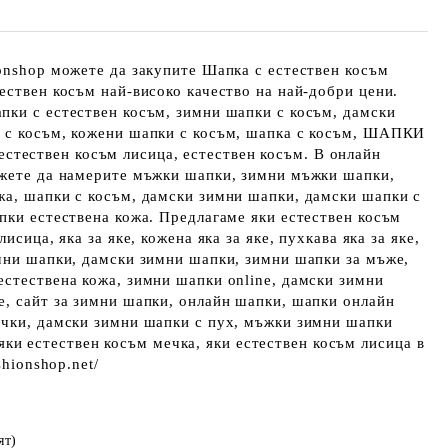
onshop можете да закупите Шапка с естествен косъм
ествен косъм най-високо качество на най-добри цени.
пки с естествен косъм, зимни шапки с косъм, дамски
 с косъм, кожени шапки с косъм, шапка с косъм, ШАПКИ
ествен косъм лисица, естествен косъм. В онлайн
ожете да намерите мъжки шапки, зимни мъжки шапки,
жа, шапки с косъм, дамски зимни шапки, дамски шапки с
пки естествена кожа. Предлагаме яки естествен косъм
исица, яка за яке, кожена яка за яке, пухкава яка за яке,
мни шапки, дамски зимни шапки, зимни шапки за мъже,
стествена кожа, зимни шапки online, дамски зимни
е, сайт за зимни шапки, онлайн шапки, шапки онлайн
ички, дамски зимни шапки с пух, мъжки зимни шапки
естествен косъм мечка, яки естествен косъм лисица в
shionshop.net/
ят)