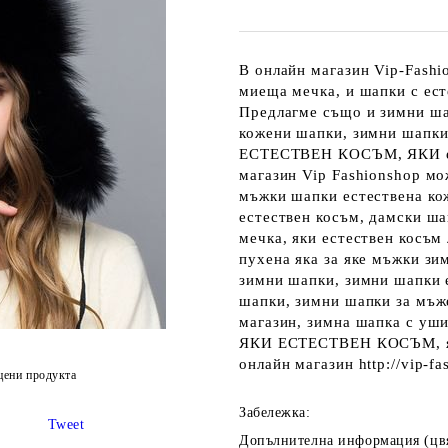
В онлайн магазин Vip-Fashi
миеща мечка, и шапки с ест
Предлагме също и зимни ша
кожени шапки, зимни шапки
ЕСТЕСТВЕН КОСЪМ, ЯКИ ест
магазин Vip Fashionshop м
мъжки шапки естествена ко
естествен косъм, дамски ша
мечка, яки естествен косъм л
пухена яка за яке мъжки зи
зимни шапки, зимни шапки е
шапки, зимни шапки за мъж
магазин, зимна шапка с уш
ЯКИ ЕСТЕСТВЕН КОСЪМ, яки 
онлайн магазин http://vip-fa
цени продукта
Забележка:
Tweet
Допълнителна информация (цв