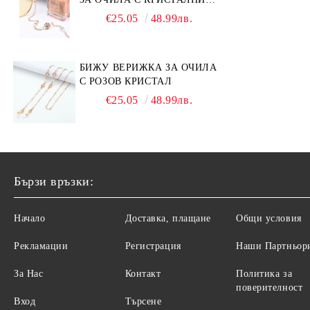
КАМЪНИ И ПЕРЛИ
€25.05
48.99лв.
БИЖУ ВЕРИЖКА ЗА ОЧИЛА
С РОЗОВ КРИСТАЛ
€25.05
48.99лв.
Бързи връзки:
Начало
Доставка, плащане
Общи условия
Рекламации
Регистрация
Наши Партньор
За Нас
Контакт
Политика за
поверителност
Вход
Търсене