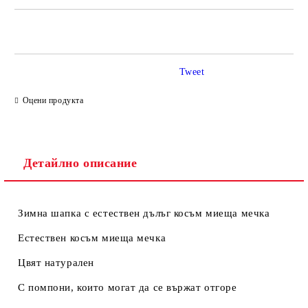
САМО ПОПЪЛНЕТЕ 2 ПОЛЕТА
Tweet
Ние ще се свържем с вас в рамките на работния ден.
Оцени продукта
Детайлно описание
Зимна шапка с естествен дълъг косъм миеща мечка
Естествен косъм миеща мечка
Цвят натурален
С помпони, които могат да се вържат отгоре