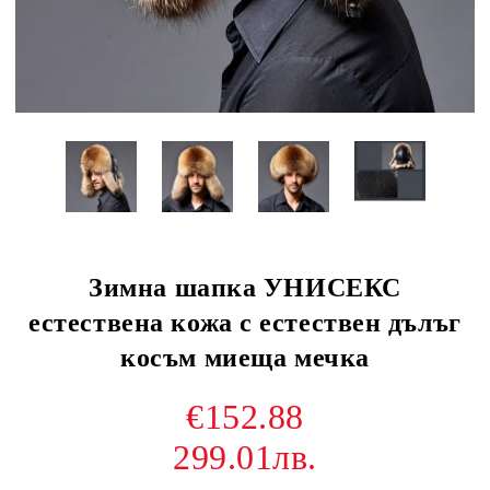
Зимна шапка УНИСЕКС
естествена кожа с естествен дълъг
косъм миеща мечка
€152.88
299.01лв.