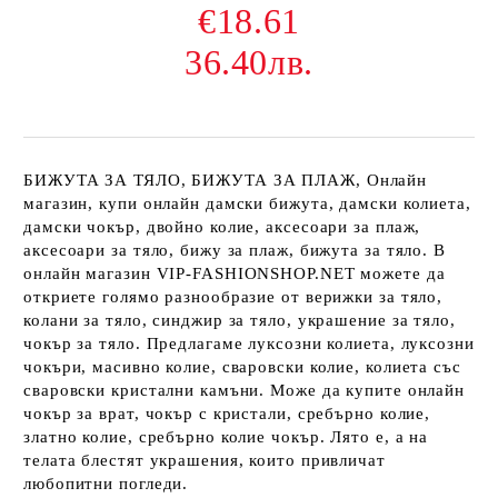
€18.61
36.40лв.
БИЖУТА ЗА ТЯЛО, БИЖУТА ЗА ПЛАЖ, Онлайн
магазин, купи онлайн дамски бижута, дамски колиета,
дамски чокър, двойно колие, аксесоари за плаж,
аксесоари за тяло, бижу за плаж, бижута за тяло. В
онлайн магазин VIP-FASHIONSHOP.NET можете да
откриете голямо разнообразие от верижки за тяло,
колани за тяло, синджир за тяло, украшение за тяло,
чокър за тяло. Предлагаме луксозни колиета, луксозни
чокъри, масивно колие, сваровски колие, колиета със
сваровски кристални камъни. Може да купите онлайн
чокър за врат, чокър с кристали, сребърно колие,
златно колие, сребърно колие чокър. Лято е, а на
телата блестят украшения, които привличат
любопитни погледи.