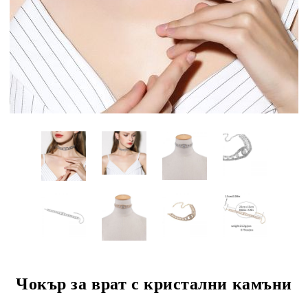
Чокър за врат с кристални камъни