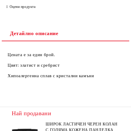
Ние ще се свържем с вас в рамките на работния ден.
Оцени продукта
Детайлно описание
Цената е за един брой.
Цвят: златист и сребрист
Хипоалергенна сплав с кристални камъни
Най продавани
ШИРОК ЛАСТИЧЕН ЧЕРЕН КОЛАН
С ГОЛЯМА КОЖЕНА ПАНДЕЛКА